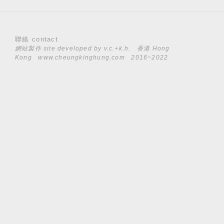
聯絡 contact
網站製作 site developed by
v.c.+k.h.
香港 Hong
Kong
www.cheungkinghung.com
2016~2022