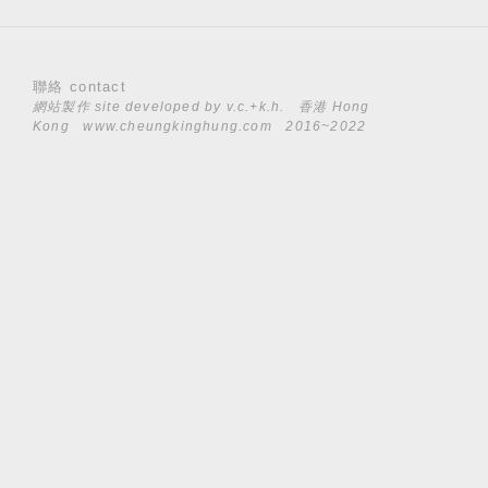
聯絡 contact
網站製作 site developed by
v.c.+k.h.
香港 Hong
Kong
www.cheungkinghung.com
2016~2022