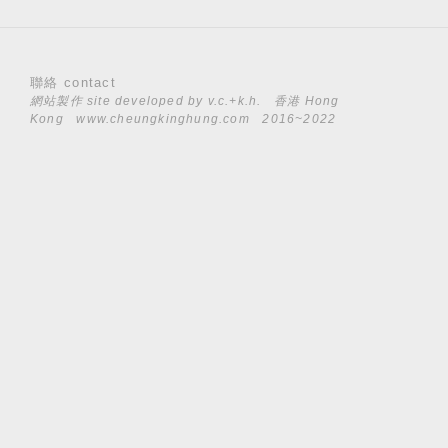
聯絡 contact
網站製作 site developed by
v.c.+k.h.
香港 Hong
Kong
www.cheungkinghung.com
2016~2022