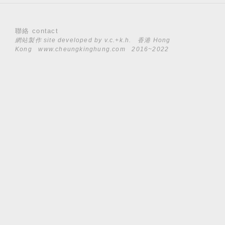
聯絡 contact
網站製作 site developed by
v.c.+k.h.
香港 Hong
Kong
www.cheungkinghung.com
2016~2022