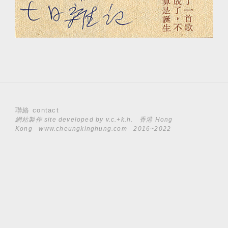
聯絡 contact
網站製作 site developed by
v.c.+k.h.
香港 Hong
Kong
www.cheungkinghung.com
2016~2022