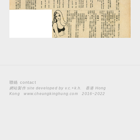
聯絡 contact
網站製作 site developed by
v.c.+k.h.
香港 Hong
Kong
www.cheungkinghung.com
2016~2022