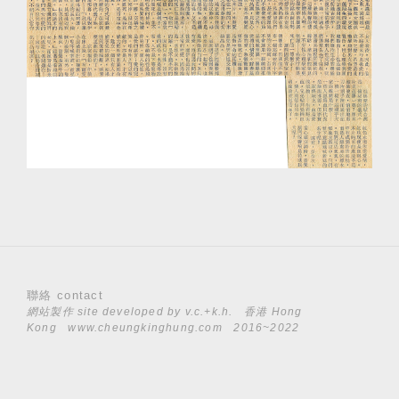
聯絡 contact
網站製作 site developed by
v.c.+k.h.
香港 Hong
Kong
www.cheungkinghung.com
2016~2022