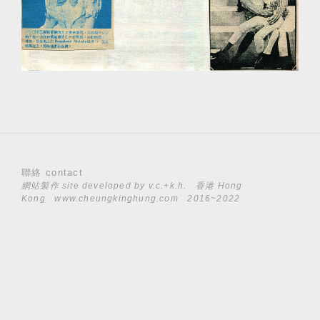
聯絡 contact
網站製作 site developed by
v.c.+k.h.
香港 Hong
Kong
www.cheungkinghung.com
2016~2022