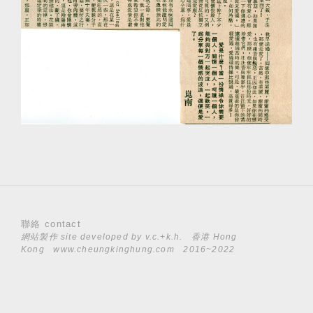
聯絡 contact
網站製作 site developed by
v.c.+k.h.
香港 Hong
Kong
www.cheungkinghung.com
2016~2022