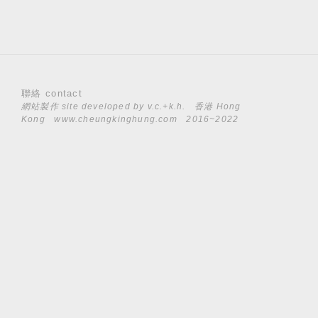
聯絡 contact
網站製作 site developed by
v.c.+k.h.
香港 Hong
Kong
www.cheungkinghung.com
2016~2022