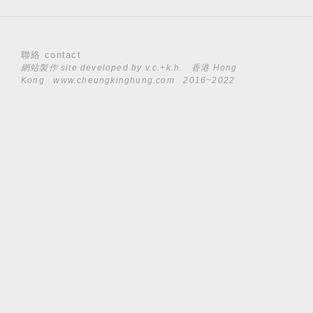
聯絡 contact
網站製作 site developed by
v.c.+k.h.
香港 Hong
Kong
www.cheungkinghung.com
2016~2022