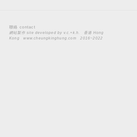
聯絡 contact
網站製作 site developed by
v.c.+k.h.
香港 Hong
Kong
www.cheungkinghung.com
2016~2022