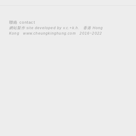
聯絡 contact
網站製作 site developed by
v.c.+k.h.
香港 Hong
Kong
www.cheungkinghung.com
2016~2022