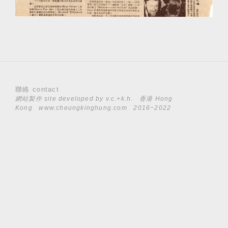
聯絡 contact
網站製作 site developed by
v.c.+k.h.
香港 Hong
Kong
www.cheungkinghung.com
2016~2022