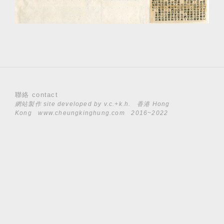
聯絡 contact
網站製作 site developed by
v.c.+k.h.
香港 Hong
Kong
www.cheungkinghung.com
2016~2022