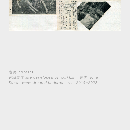
聯絡 contact
網站製作 site developed by
v.c.+k.h.
香港 Hong
Kong
www.cheungkinghung.com
2016~2022